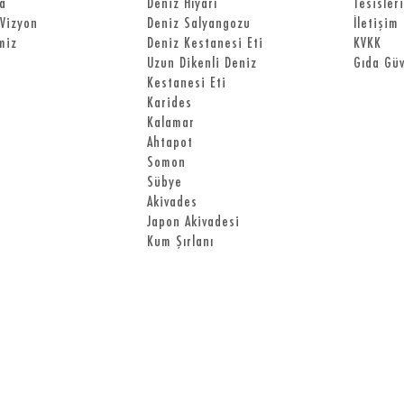
a
Deniz Hıyarı
Tesisler
Vizyon
Deniz Salyangozu
İletişim
miz
Deniz Kestanesi Eti
KVKK
Uzun Dikenli Deniz
Gıda Güv
Kestanesi Eti
Karides
Kalamar
Ahtapot
Somon
Sübye
Akivades
Japon Akivadesi
Kum Şırlanı