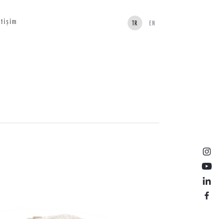
etişim
TR
EN