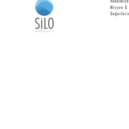
Hakkımızd
Misyon & 
Değerleri