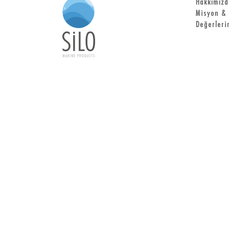
Hakkımızd
Misyon & 
Değerleri