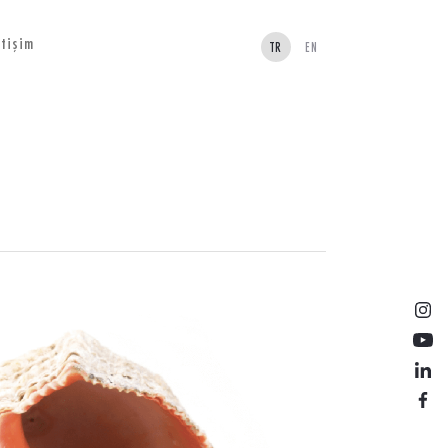
etişim
TR
EN