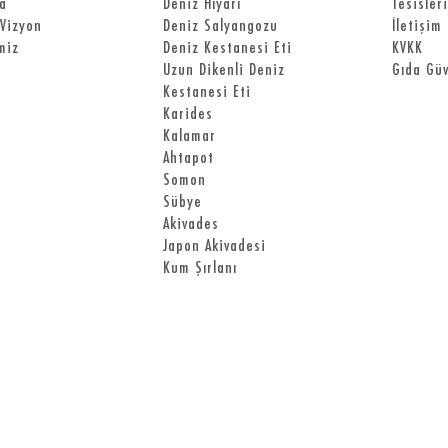
a
Deniz Hıyarı
Tesisler
Vizyon
Deniz Salyangozu
İletişim
miz
Deniz Kestanesi Eti
KVKK
Uzun Dikenli Deniz
Gıda Güv
Kestanesi Eti
Karides
Kalamar
Ahtapot
Somon
Sübye
Akivades
Japon Akivadesi
Kum Şırlanı